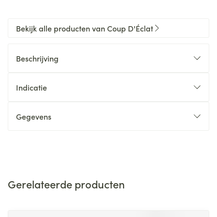
Bekijk alle producten van Coup D'Éclat
Beschrijving
Indicatie
Gegevens
Gerelateerde producten
Navigeren door de elementen van de carrousel is mogelijk m
Druk om carrousel over te slaan
Druk op om naar carrouselnavigatie te gaan