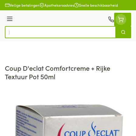
Ga naar de inhoud
Veilige betalingen
Apothekersadvies
Snelle beschikbaarheid
Menu
Zoek
Product, merk, categorie...
Coup D'eclat Comfortcreme + Rijke
Textuur Pot 50ml