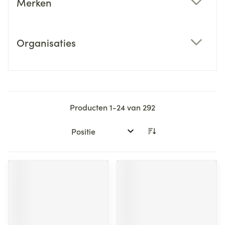
Merken
filter
Organisaties
filter
Producten
1
-
24
van
292
Sorteer op: