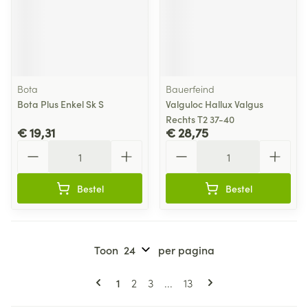
Bota
Bauerfeind
Bota Plus Enkel Sk S
Valguloc Hallux Valgus
Rechts T2 37-40
€ 19,31
€ 28,75
Aantal
Aantal
Bestel
Bestel
Toon
per pagina
Pagina's
U lees momenteel pagina
Pagina
Pagina
Pagina
1
2
3
...
13