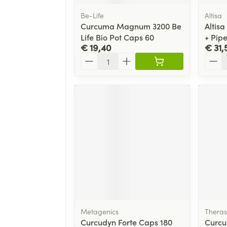
Be-Life
Altisa
Curcuma Magnum 3200 Be
Altis
Life Bio Pot Caps 60
+ Pip
€ 19,40
€ 31,
Aantal
Aanta
Metagenics
Theras
Curcudyn Forte Caps 180
Curcu