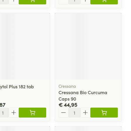
ytol Plus 182 tab
Cressana
Cressana Bio Curcuma
Caps 90
87
€ 44,95
l
Aantal