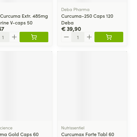
Deba Pharma
a Curcuma Extr. 485mg
Curcuma-250 Caps 120
erine V-caps 50
Deba
57
€ 39,90
l
Aantal
cience
Nutrissentiel
ma Gold Caps 60
Curcumax Forte Tabl 60