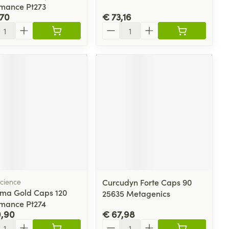
mance Pt273
,70
€ 73,16
l
Aantal
cience
Curcudyn Forte Caps 90
ma Gold Caps 120
25635 Metagenics
mance Pt274
0,90
€ 67,98
l
Aantal