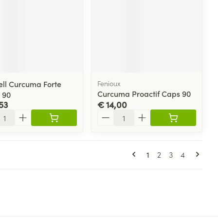
ell Curcuma Forte
Fenioux
Curcuma Proactif Caps 90
 90
53
€ 14,00
l
Aantal
Pagina's
U lees momenteel p
Pagina
Pagina
Pagina
1
2
3
4