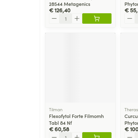
28544 Metagenics
Phyto
€ 126,40
€ 55
Aantal
Aanta
Tilman
Theras
Flexofytol Forte Filmomh
Curcu
Tabl 84 Nf
Phyto
€ 60,58
€ 10
Aantal
Aanta