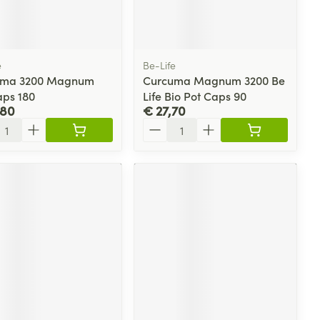
 penselen en
lende middelen
Toon meer
Arm
Diverse geneesmiddelen
er
svoorwerpen
m
Elleboog
 - oogpotlood
Zelfbruiner
er
Enkel en voet
e
Be-Life
en - decubitis
uma 3200 Magnum
Curcuma Magnum 3200 Be
Haar
Toon meer
aps 180
Life Bio Pot Caps 90
er
aduw
,80
€ 27,70
Scheren
er
l
Aantal
CBD