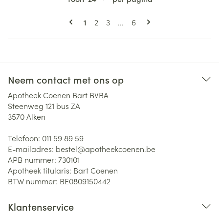
Pagina's
U lees momenteel pagina
Pagina
Pagina
Pagina
1
2
3
...
6
Neem contact met ons op
Apotheek Coenen Bart BVBA
Steenweg 121 bus ZA
3570
Alken
Telefoon:
011 59 89 59
E-mailadres:
bestel@
apotheekcoenen.be
APB nummer:
730101
Apotheek titularis:
Bart Coenen
BTW nummer:
BE0809150442
Klantenservice