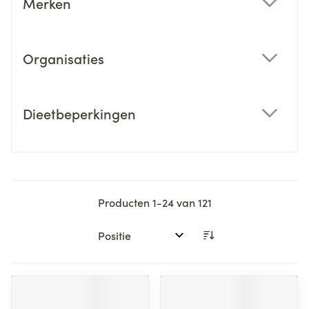
Merken
filter
Organisaties
filter
Dieetbeperkingen
filter
Producten
1
-
24
van
121
Sorteer op: