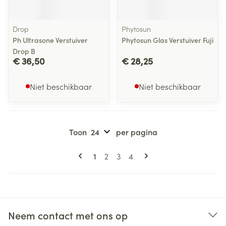
Drop
Phytosun
Ph Ultrasone Verstuiver
Phytosun Glas Verstuiver Fuji
Drop B
€ 36,50
€ 28,25
Niet beschikbaar
Niet beschikbaar
Toon
per pagina
Pagina's
U lees momenteel pagina
Pagina
Pagina
Pagina
1
2
3
4
Neem contact met ons op