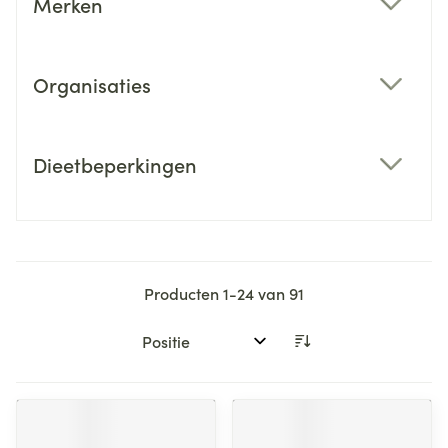
Merken
filter
Organisaties
filter
Dieetbeperkingen
filter
Producten
1
-
24
van
91
Sorteer op: