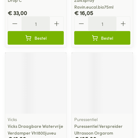
Drop C
Zuiv.spray
Ravin.eucal.bio75ml
€ 33,00
€ 16,05
Aantal
Aantal
Bestel
Bestel
Vicks
Puressentiel
Vicks Draagbare Watervrije
Puressentiel Verspreider
Verdamper Vh1800juveu
Ultrasoon Orgarom