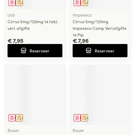
Geneesmiddel
Op voorschrift
Geneesmiddel
Op voorschrift
Ucb
Impexeco
Cirrus 5mg/120mg 14 tabl.
Cirrus 5mg/120mg
verl. afgifte
Impexeco Comp Verl.afgifte
14 Pip
€ 7,95
€ 7,96
Reserveer
Reserveer
Geneesmiddel
Op voorschrift
Geneesmiddel
Op voorschrift
Bayer
Bayer