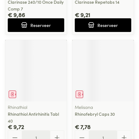
Clarinase 240/10 Once Daily
Clarinase Repetabs 14
Comp 7
€ 9,86
€ 9,21
Reserveer
Reserveer
Geneesmiddel
Geneesmiddel
Rhinathiol
Melisana
Rhinathiol Antirhinitis Tabl
Rhinofebryl Caps 30
40
€ 9,72
€ 7,78
Aantal
Aantal