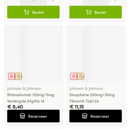
Bestel
Bestel
Geneesmiddel
Op voorschrift
Geneesmiddel
Op voorschrift
Johnson & Johnson
Johnson & Johnson
Rhinosinutab 120mg/5mg
Sinuphene 200mg/30mg
Verlengde Afgifte 14
Filmomh Tabl 24
€ 8,40
€ 11,15
Reserveer
Reserveer