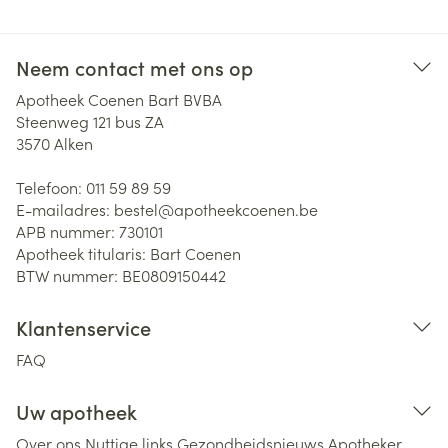
Neem contact met ons op
Apotheek Coenen Bart BVBA
Steenweg 121 bus ZA
3570
Alken
Telefoon:
011 59 89 59
E-mailadres:
bestel@
apotheekcoenen.be
APB nummer:
730101
Apotheek titularis:
Bart Coenen
BTW nummer:
BE0809150442
Klantenservice
FAQ
Uw apotheek
Over ons
Nuttige links
Gezondheidsnieuws
Apotheker