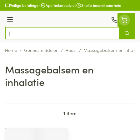
Ga naar de inhoud
Veilige betalingen
Apothekersadvies
Snelle beschikbaarheid
Menu
Zoek
Product, merk, categorie...
Home
/
Geneesmiddelen
/
Hoest
/
Massagebalsem en inhalati
Massagebalsem en
inhalatie
1
item