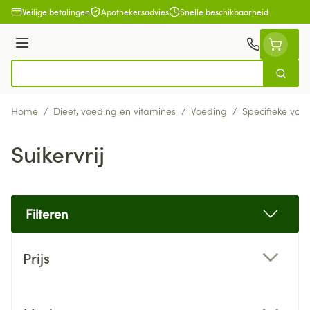
Ga naar de inhoud
Veilige betalingen
Apothekersadvies
Snelle beschikbaarheid
Menu
Zoek
Product, merk, categorie...
Home
/
Dieet, voeding en vitamines
/
Voeding
/
Specifieke voe
Suikervrij
Filteren
Doorgaan naar productlijst
Prijs
filter