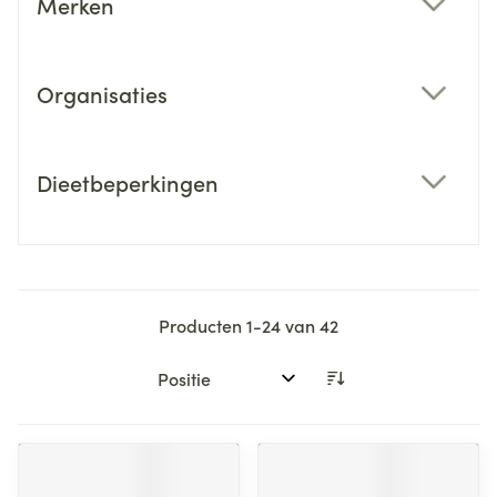
Merken
filter
Organisaties
filter
Dieetbeperkingen
filter
Producten
1
-
24
van
42
Sorteer op: