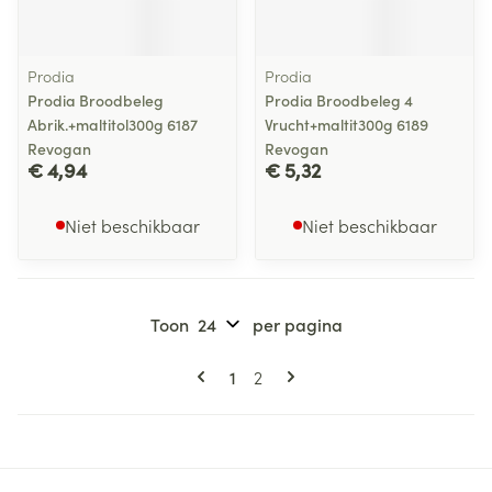
Prodia
Prodia
Prodia Broodbeleg
Prodia Broodbeleg 4
Abrik.+maltitol300g 6187
Vrucht+maltit300g 6189
Revogan
Revogan
€ 4,94
€ 5,32
Niet beschikbaar
Niet beschikbaar
Toon
per pagina
Pagina's
U lees momenteel pagina
Pagina
1
2