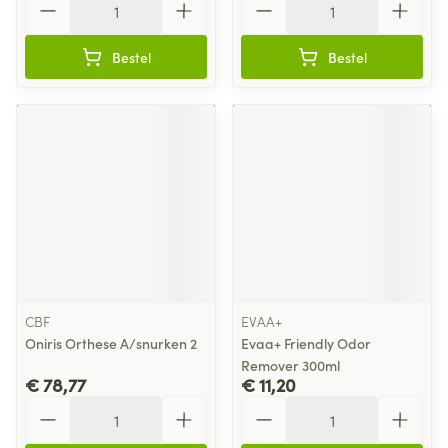
Bestel
Bestel
CBF
EVAA+
Oniris Orthese A/snurken 2
Evaa+ Friendly Odor
Remover 300ml
€ 78,77
€ 11,20
Aantal
Aantal