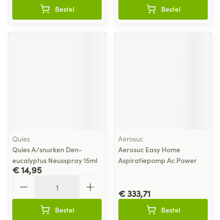
Bestel
Bestel
Quies
Aerosuc
Quies A/snurken Den-
Aerosuc Easy Home
eucalyptus Neusspray 15ml
Aspiratiepomp Ac Power
€ 14,95
Aantal
€ 333,71
Bestel
Bestel