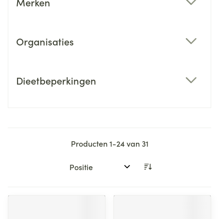
Merken
filter
Organisaties
filter
Dieetbeperkingen
filter
Producten
1
-
24
van
31
Sorteer op: