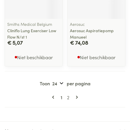
Smiths Medical Belgium
Aerosuc
Cliniflo Lung Exerciser Low
Aerosuc Aspiratiepomp
Flow N/st 1
Manueel
€ 5,07
€ 74,08
Niet beschikbaar
Niet beschikbaar
Toon
per pagina
Pagina's
U lees momenteel pagina
Pagina
1
2