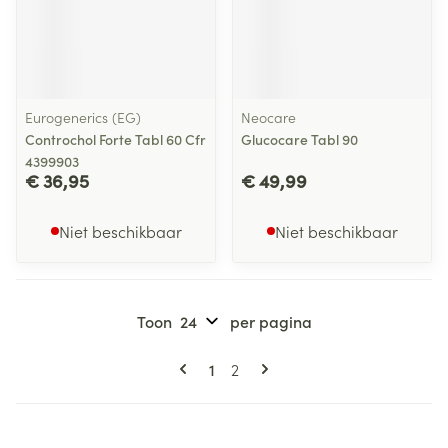
Eurogenerics (EG)
Neocare
Controchol Forte Tabl 60 Cfr
Glucocare Tabl 90
4399903
€ 36,95
€ 49,99
Niet beschikbaar
Niet beschikbaar
Toon
per pagina
Pagina's
U lees momenteel pagina
Pagina
1
2