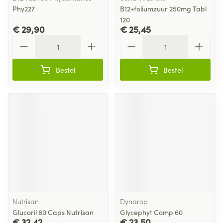
Phy227
B12+foliumzuur 250mg Tabl
120
€ 29,90
€ 25,45
Aantal
Aantal
Bestel
Bestel
Nutrisan
Dynarop
Glucoril 60 Caps Nutrisan
Glycephyt Comp 60
€ 32,42
€ 23,50