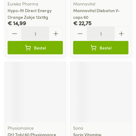
Eureka Pharma
Mannavital
Hypo-fit Direct Energy
Mannavital Diebaton V-
Orange Zakje 12x18g
caps 60
€ 14,99
€ 22,75
Aantal
Aantal
Bestel
Bestel
Physiomance
Soria
Dt2 Tabl 60 Physiomance
Soria Vitamine