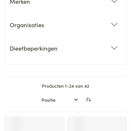
Merken
filter
Organisaties
filter
Dieetbeperkingen
filter
Producten
1
-
24
van
42
Sorteer op: