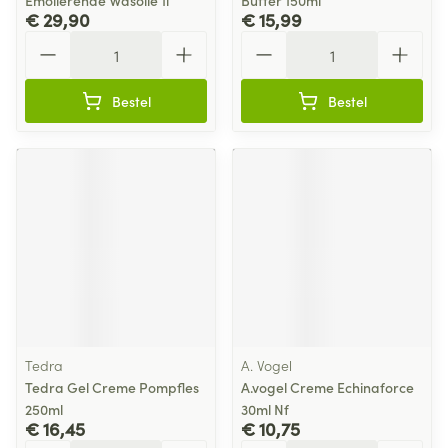
Emolierende Wasolie 1l
Butter 150ml
€ 29,90
€ 15,99
Aantal
Aantal
Bestel
Bestel
Tedra
A. Vogel
Tedra Gel Creme Pompfles
A.vogel Creme Echinaforce
250ml
30ml Nf
€ 16,45
€ 10,75