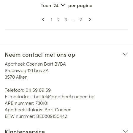
Toon
per pagina
Pagina's
U lees momenteel pagina
Pagina
Pagina
Pagina
1
2
3
...
7
Neem contact met ons op
Apotheek Coenen Bart BVBA
Steenweg 121 bus ZA
3570
Alken
Telefoon:
011 59 89 59
E-mailadres:
bestel@
apotheekcoenen.be
APB nummer:
730101
Apotheek titularis:
Bart Coenen
BTW nummer:
BE0809150442
Klantenservice