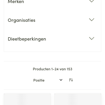
Merken
filter
Organisaties
filter
Dieetbeperkingen
filter
Producten
1
-
24
van
153
Sorteer op: