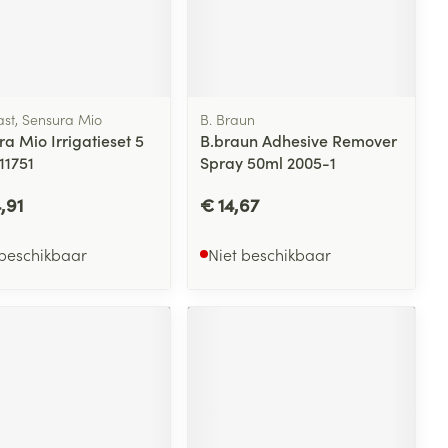
 penselen en
lende middelen
Toon meer
Arm
Diverse geneesmiddelen
er
svoorwerpen
m
Elleboog
 - oogpotlood
Zelfbruiner
er
Enkel en voet
en - decubitis
Haar
ast, Sensura Mio
B. Braun
Toon meer
er
aduw
a Mio Irrigatieset 5
B.braun Adhesive Remover
Scheren
11751
Spray 50ml 2005-1
er
,91
€ 14,67
CBD
 beschikbaar
Niet beschikbaar