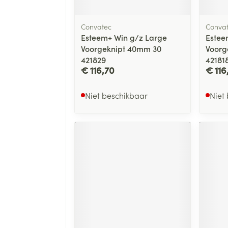
Convatec
Conva
Esteem+ Win g/z Large
Estee
Voorgeknipt 40mm 30
Voorg
421829
42181
€ 116,70
€ 116
Niet beschikbaar
Niet