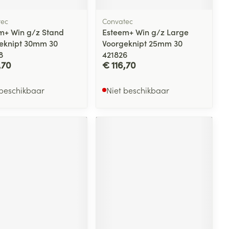
tec
Convatec
m+ Win g/z Stand
Esteem+ Win g/z Large
eknipt 30mm 30
Voorgeknipt 25mm 30
8
421826
,70
€ 116,70
 beschikbaar
Niet beschikbaar