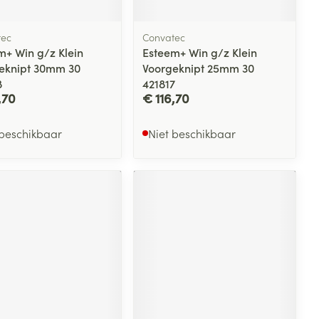
tec
Convatec
m+ Win g/z Klein
Esteem+ Win g/z Klein
eknipt 30mm 30
Voorgeknipt 25mm 30
8
421817
,70
€ 116,70
 beschikbaar
Niet beschikbaar