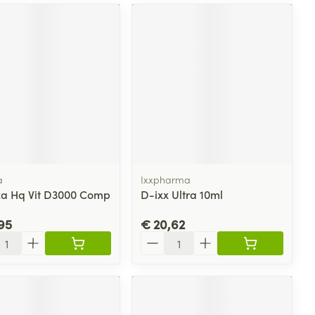
a
Ixxpharma
za Hq Vit D3000 Comp
D-ixx Ultra 10ml
95
€ 20,62
l
Aantal