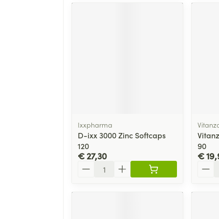
Ixxpharma
Vitanz
D-ixx 3000 Zinc Softcaps
Vitan
120
90
€ 27,30
€ 19,
Aantal
Aanta