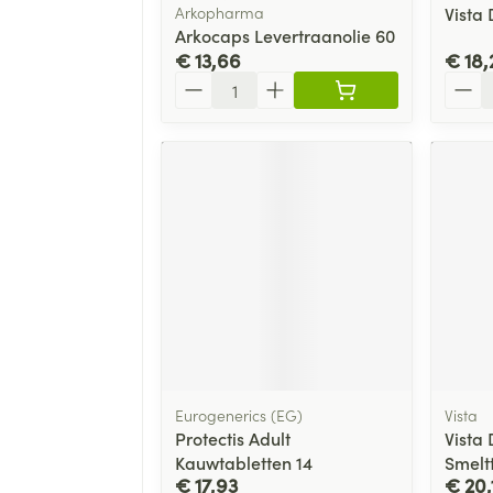
Arkopharma
Vista 
Arkocaps Levertraanolie 60
€ 13,66
€ 18,
Aantal
Aanta
Eurogenerics (EG)
Vista
Protectis Adult
Vista 
Kauwtabletten 14
Smelt
€ 17,93
€ 20,