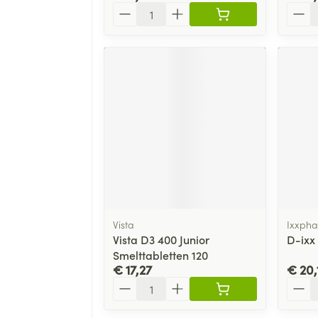
Aantal
Aanta
Vista
Ixxph
Vista D3 400 Junior
D-ixx
Smelttabletten 120
€ 17,27
€ 20,
Aantal
Aanta