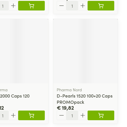
l
Aantal
arma
Pharma Nord
 2000 Caps 120
D-Pearls 1520 100+20 Caps
PROMOpack
12
€ 19,82
l
Aantal