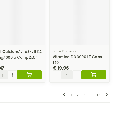
t Calcium/vitd3/vit K2
Forté Pharma
Vitamine D3 3000 IE Caps
mg/880iu Comp2x84
120
47
€ 19,95
l
Aantal
Pagina's
U lees momenteel pagin
Pagina
Pagina
Pagina
1
2
3
...
13