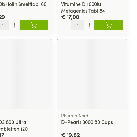
Db-folin Smelttabl 60
Vitamine D 1000iu
Metagenics Tabl 84
29
€ 17,00
l
Aantal
Pharma Nord
D3 800 Ultra
D-Pearls 3000 80 Caps
tabletten 120
17
€ 19,82