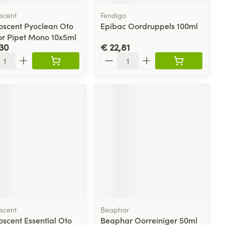
scent
Fendigo
scent Pyoclean Oto
Epibac Oordruppels 100ml
or Pipet Mono 10x5ml
30
€ 22,81
l
Aantal
scent
Beaphar
scent Essential Oto
Beaphar Oorreiniger 50ml