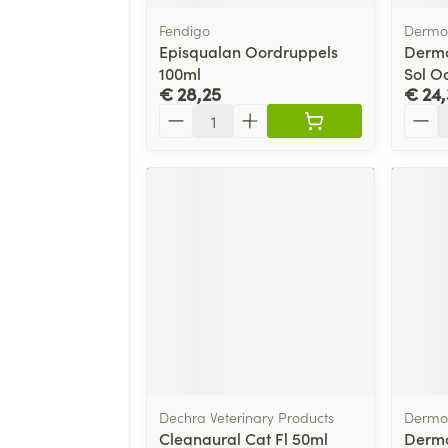
Fendigo
Dermo
Episqualan Oordruppels
Dermo
100ml
Sol O
€ 28,25
€ 24,
Aantal
Aanta
Dechra Veterinary Products
Dermo
Cleanaural Cat Fl 50ml
Dermo