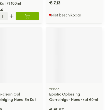
€ 7,13
Kat Fl 100ml
14
l
Niet beschikbaar
Virbac
-clean Opl
Epiotic Oplossing
iniging Hond En Kat
Oorreiniger Hond/kat 60ml
19
€ 15,97