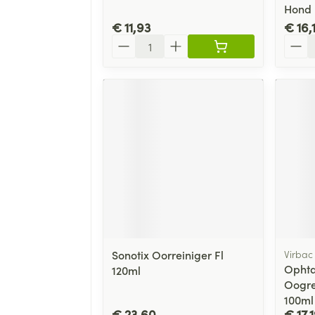
Hond 
€ 11,93
€ 16,
Aantal
Aanta
Sonotix Oorreiniger Fl
Virbac
Ophta
120ml
Oogre
100ml
€ 23,60
€ 17,