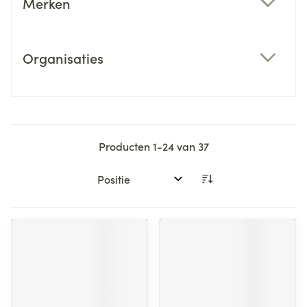
Merken
filter
Organisaties
filter
Producten
1
-
24
van
37
Sorteer op: