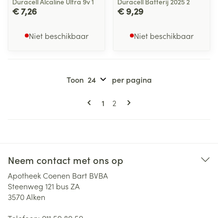
Duracell Alcaline Ultra 9v 1
Duracell Batterij 2025 2
€ 7,26
€ 9,29
Niet beschikbaar
Niet beschikbaar
Toon
per pagina
Pagina's
U lees momenteel pagina
Pagina
1
2
Neem contact met ons op
Apotheek Coenen Bart BVBA
Steenweg 121 bus ZA
3570
Alken