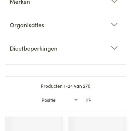
Merken
filter
Organisaties
filter
Dieetbeperkingen
filter
Producten
1
-
24
van
270
Sorteer op: