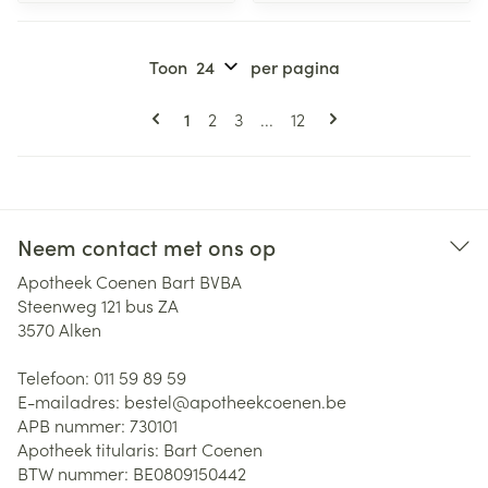
Toon
per pagina
Pagina's
U lees momenteel pagina
Pagina
Pagina
Pagina
1
2
3
...
12
Neem contact met ons op
Apotheek Coenen Bart BVBA
Steenweg 121 bus ZA
3570
Alken
Telefoon:
011 59 89 59
E-mailadres:
bestel@
apotheekcoenen.be
APB nummer:
730101
Apotheek titularis:
Bart Coenen
BTW nummer:
BE0809150442