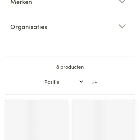
Merken
filter
Organisaties
filter
8
producten
Sorteer op: