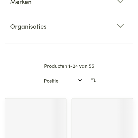
Merken
filter
Organisaties
filter
Producten
1
-
24
van
55
Sorteer op: