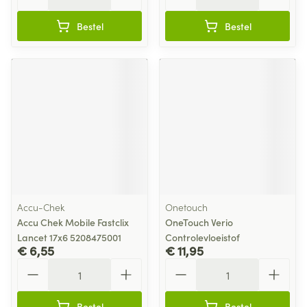
Bestel
Bestel
Accu-Chek
Onetouch
Accu Chek Mobile Fastclix
OneTouch Verio
Lancet 17x6 5208475001
Controlevloeistof
€ 6,55
€ 11,95
Aantal
Aantal
Bestel
Bestel