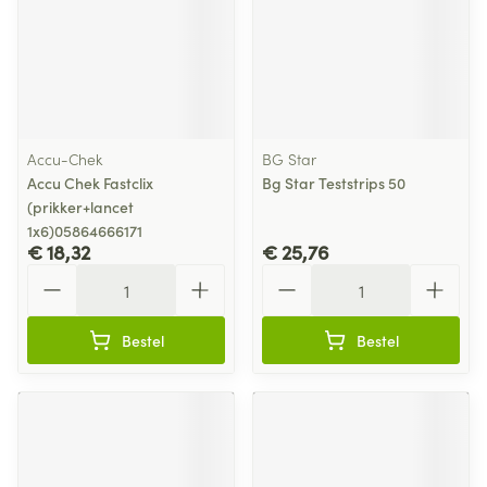
Accu-Chek
BG Star
Accu Chek Fastclix
Bg Star Teststrips 50
(prikker+lancet
1x6)05864666171
€ 18,32
€ 25,76
Aantal
Aantal
Bestel
Bestel