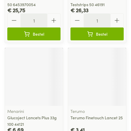
50 6453970054
Teststrips 50 46191
€ 25,75
€ 26,33
Aantal
Aantal
Bestel
Bestel
Menarini
Terumo
Glucoject Lancets Plus 33g
Terumo Finetouch Lancet 25
100 44121
€ 6,69
€ 3,41