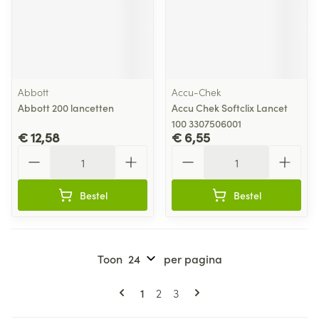
Abbott
Accu-Chek
Abbott 200 lancetten
Accu Chek Softclix Lancet
100 3307506001
€ 12,58
€ 6,55
Aantal
Aantal
Bestel
Bestel
Toon
per pagina
Pagina's
U lees momenteel pagina
Pagina
Pagina
1
2
3