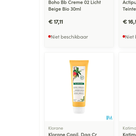
Boho Bb Creme 02 Licht
Actipu
Beige Bio 30ml
Teint
€ 17,11
€ 16,
Niet beschikbaar
Niet
Klorane
Katima
Klorane Capil. Dag Cr
Katim