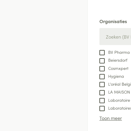
Batterijen
Massagebalsem e
Handhygiëne
Toebehoren
Manicure & pedi
Organisaties
Steriel materiaal
Hormonaal stelse
filter
Mond
Droge mond
BV Pharma
Elektrische tande
Beiersdorf
Cosmxpert
Interdentaal - flo
Hygiena
Kunstgebit
L'oréal Belgi
Toon meer
LA MAISON
Laboratoire
Laboratoire
Toon meer