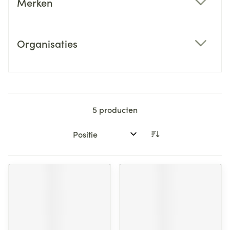
Merken
filter
Organisaties
filter
5
producten
Sorteer op: