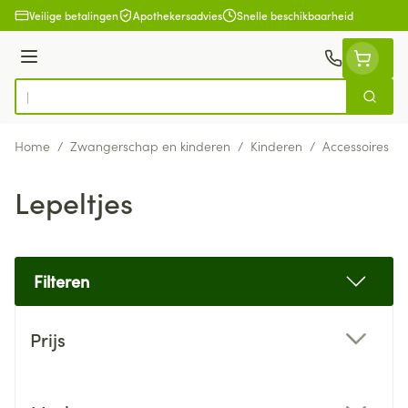
Ga naar de inhoud
Veilige betalingen
Apothekersadvies
Snelle beschikbaarheid
Menu
Zoek
Product, merk, categorie...
Home
/
Zwangerschap en kinderen
/
Kinderen
/
Accessoires
/
Lepeltjes
Filteren
Doorgaan naar productlijst
Prijs
filter