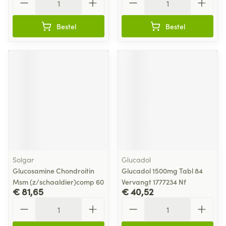
Bestel
Bestel
Solgar
Glucadol
Glucosamine Chondroitin
Glucadol 1500mg Tabl 84
Msm (z/schaaldier)comp 60
Vervangt 1777234 Nf
€ 81,65
€ 40,52
Aantal
Aantal