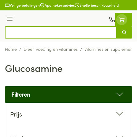
Ga naar de inhoud
Veilige betalingen
Apothekersadvies
Snelle beschikbaarheid
Menu
Zoek
Product, merk, categorie...
Home
/
Dieet, voeding en vitamines
/
Vitamines en supplemente
Glucosamine
Filteren
Doorgaan naar productlijst
Prijs
filter