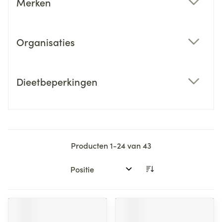
Merken
filter
Organisaties
filter
Dieetbeperkingen
filter
Producten
1
-
24
van
43
Sorteer op: