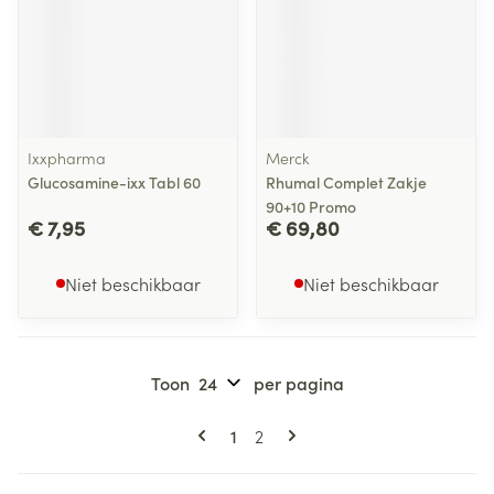
Ixxpharma
Merck
Glucosamine-ixx Tabl 60
Rhumal Complet Zakje
90+10 Promo
€ 7,95
€ 69,80
Niet beschikbaar
Niet beschikbaar
Toon
per pagina
Pagina's
U lees momenteel pagina
Pagina
1
2