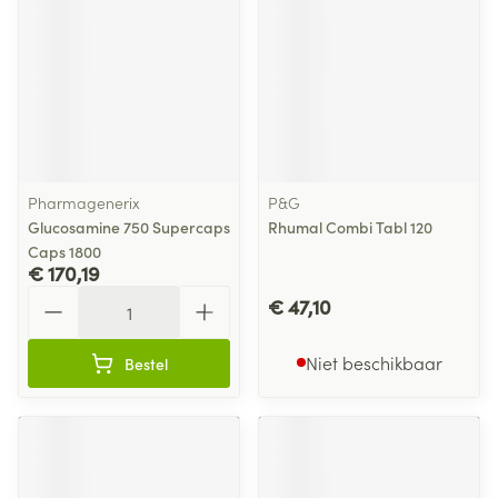
Pharmagenerix
P&G
Glucosamine 750 Supercaps
Rhumal Combi Tabl 120
Caps 1800
€ 170,19
Aantal
€ 47,10
Niet beschikbaar
Bestel