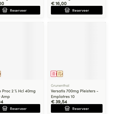
00
€ 16,00
Reserveer
Reserveer
eesmiddel
Op voorschrift
Geneesmiddel
Op voorschrift
Grunenthal
p Proc 2 % Hcl 40mg
Versatis 700mg Pleisters -
0 Amp
Emplatres 10
04
€ 39,54
Reserveer
Reserveer