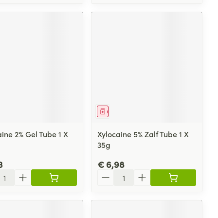
eesmiddel
Geneesmiddel
ine 2% Gel Tube 1 X
Xylocaine 5% Zalf Tube 1 X
35g
3
€ 6,98
l
Aantal