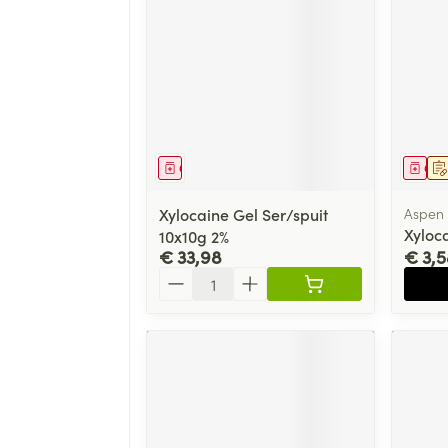
Geneesmiddel
Gen
Xylocaine Gel Ser/spuit
Aspen
Xyloca
10x10g 2%
€ 33,98
€ 3,5
Aantal