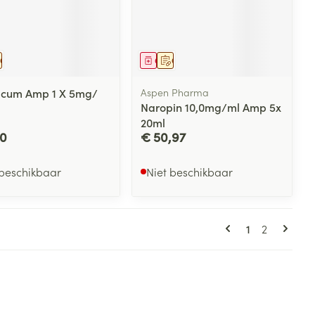
eesmiddel
Op voorschrift
Geneesmiddel
Op voorschrift
cum Amp 1 X 5mg/
Aspen Pharma
Naropin 10,0mg/ml Amp 5x
20ml
70
€ 50,97
 beschikbaar
Niet beschikbaar
Pagina's
U lees momen
Pagina
1
2