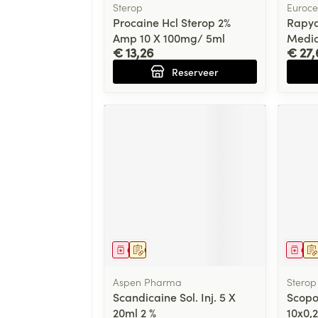
Sterop
Euroce
Procaine Hcl Sterop 2%
Rapy
Amp 10 X 100mg/ 5ml
Medici
€ 13,26
€ 27,
Reserveer
Geneesmiddel
Op voorschrift
Gen
Aspen Pharma
Sterop
Scandicaine Sol. Inj. 5 X
Scopo
20ml 2 %
10x0,