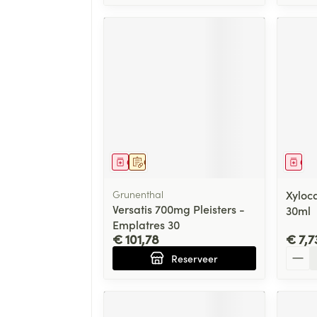
Geneesmiddel
Op voorschrift
Gen
Grunenthal
Xyloca
Versatis 700mg Pleisters -
30ml
Emplatres 30
€ 101,78
€ 7,7
Aanta
Reserveer