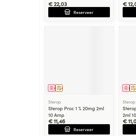
€ 22,03
€ 12,
Reserveer
Geneesmiddel
Op voorschrift
Gen
Sterop
Sterop
Sterop Proc 1 % 20mg 2ml
Stero
10 Amp
2ml 1
€ 11,46
€ 11,
Reserveer