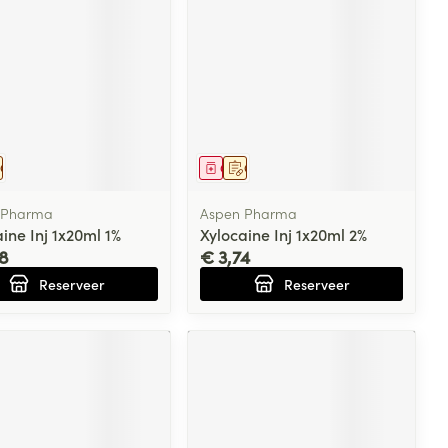
eesmiddel
Op voorschrift
Geneesmiddel
Op voorschrift
 Pharma
Aspen Pharma
ine Inj 1x20ml 1%
Xylocaine Inj 1x20ml 2%
8
€ 3,74
Reserveer
Reserveer