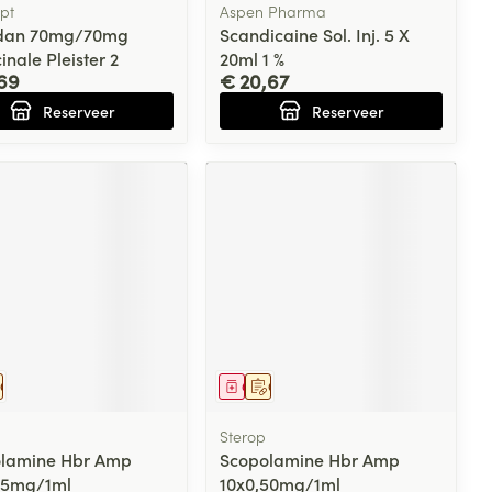
pt
Aspen Pharma
dan 70mg/70mg
Scandicaine Sol. Inj. 5 X
nale Pleister 2
20ml 1 %
69
€ 20,67
Reserveer
Reserveer
eesmiddel
Op voorschrift
Geneesmiddel
Op voorschrift
Sterop
lamine Hbr Amp
Scopolamine Hbr Amp
25mg/1ml
10x0,50mg/1ml