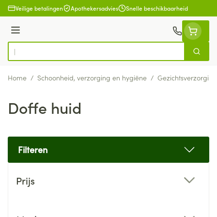
Ga naar de inhoud
Veilige betalingen
Apothekersadvies
Snelle beschikbaarheid
Menu
Zoek
Product, merk, categorie...
Home
/
Schoonheid, verzorging en hygiëne
/
Gezichtsverzorging
Doffe huid
Filteren
Doorgaan naar productlijst
Prijs
filter