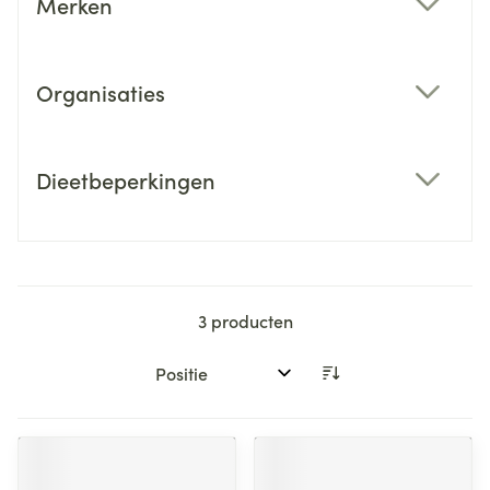
Merken
filter
Organisaties
filter
Dieetbeperkingen
filter
3
producten
Sorteer op: