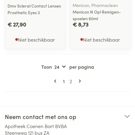
Menicon, Pharmaclean
Dmv Scleral Contact Lenses
Menicon N Opl Reinigen-
Prosthetic Eyes 3
spoelen 60ml
€ 27,90
€ 8,73
Niet beschikbaar
Niet beschikbaar
Toon
per pagina
Pagina's
U lees momenteel pagina
Pagina
1
2
Neem contact met ons op
Apotheek Coenen Bart BVBA
Steenweg 121 bus ZA