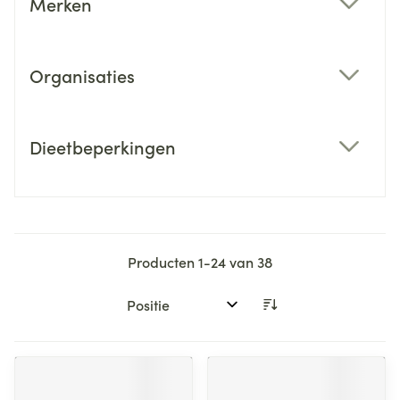
Merken
filter
Organisaties
filter
Dieetbeperkingen
filter
Producten
1
-
24
van
38
Sorteer op: