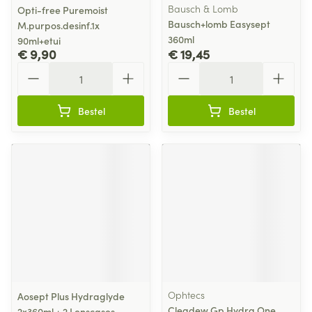
Bausch & Lomb
Opti-free Puremoist
Bausch+lomb Easysept
M.purpos.desinf.1x
360ml
90ml+etui
€ 9,90
€ 19,45
Aantal
Aantal
Bestel
Bestel
Ophtecs
Aosept Plus Hydraglyde
Cleadew Gp Hydra One
2x360ml + 2 Lenscases