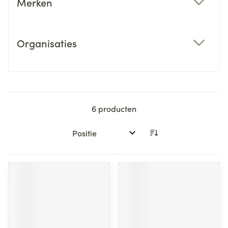
Merken
filter
Organisaties
filter
6
producten
Sorteer op: