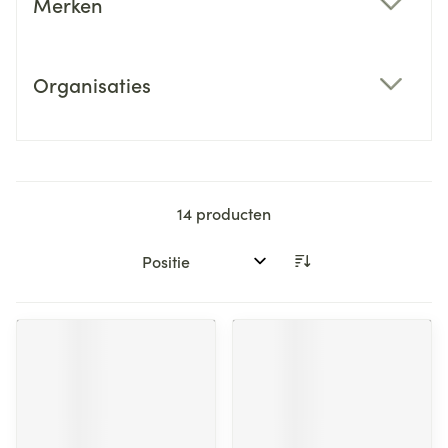
Merken
filter
Organisaties
filter
14
producten
Sorteer op: