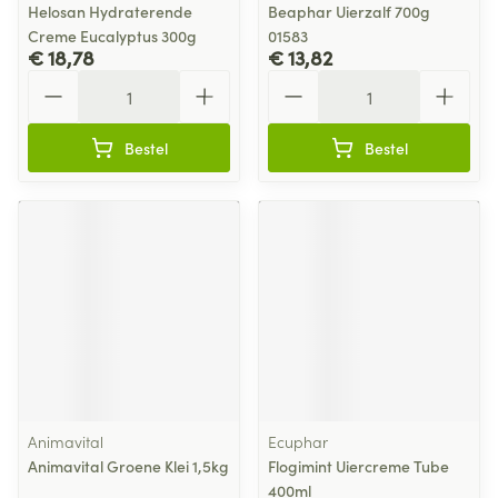
Helosan Hydraterende
Beaphar Uierzalf 700g
Creme Eucalyptus 300g
01583
€ 18,78
€ 13,82
Aantal
Aantal
Bestel
Bestel
Animavital
Ecuphar
Animavital Groene Klei 1,5kg
Flogimint Uiercreme Tube
400ml