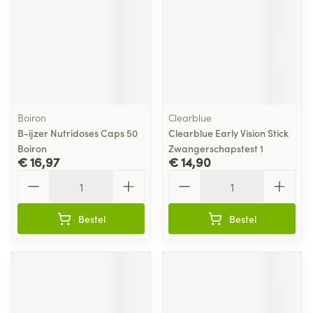
Boiron
Clearblue
B-ijzer Nutridoses Caps 50
Clearblue Early Vision Stick
Boiron
Zwangerschapstest 1
€ 16,97
€ 14,90
Aantal
Aantal
Bestel
Bestel