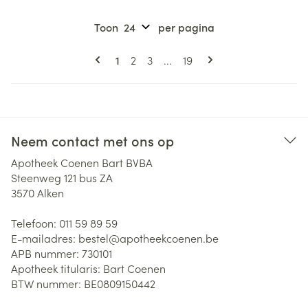
Toon
per pagina
Pagina's
U lees momenteel pagina
Pagina
Pagina
Pagina
1
2
3
...
19
Neem contact met ons op
Apotheek Coenen Bart BVBA
Steenweg 121 bus ZA
3570
Alken
Telefoon:
011 59 89 59
E-mailadres:
bestel@
apotheekcoenen.be
APB nummer:
730101
Apotheek titularis:
Bart Coenen
BTW nummer:
BE0809150442