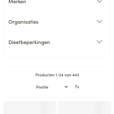
Merken
filter
Organisaties
filter
Dieetbeperkingen
filter
Producten
1
-
24
van
443
Sorteer op: