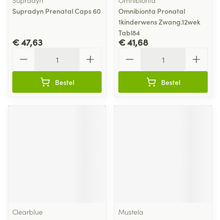
Supradyn
Omnibionta
Supradyn Prenatal Caps 60
Omnibionta Pronatal
1kinderwens Zwang.12wek
Tabl84
€ 47,63
€ 41,68
Aantal
Aantal
Bestel
Bestel
Clearblue
Mustela