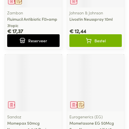
Geneesmiddel
Op voorschrift
Geneesmiddel
Zambon
Johnson & Johnson
Fluimucil Antibiotic Fl3+amp
Livostin Neusspray 10ml
3topic
€ 17,37
€ 12,44
Reserveer
Bestel
Geneesmiddel
Geneesmiddel
Op voorschrift
Sandoz
Eurogenerics (EG)
Momepax 50mcg
Mometasone EG 50Mcg