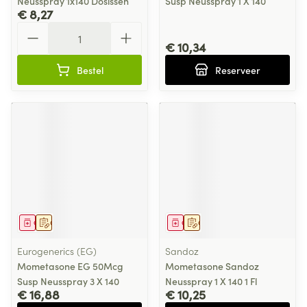
Neusspray 1x140 Dosissen
Susp Neusspray 1 X 140
€ 8,27
Aantal
€ 10,34
Bestel
Reserveer
Geneesmiddel
Op voorschrift
Geneesmiddel
Op voorschrift
Eurogenerics (EG)
Sandoz
Mometasone EG 50Mcg
Mometasone Sandoz
Susp Neusspray 3 X 140
Neusspray 1 X 140 1 Fl
€ 16,88
€ 10,25