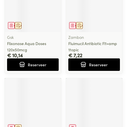
Geneesmiddel
Op voorschrift
Geneesmiddel
Op voorschrift
Gsk
Zambon
Flixonase Aqua Doses
Fluimucil Antibiotic Fl1+amp
120x50mcg
1topic
€ 10,14
€ 7,22
Reserveer
Reserveer