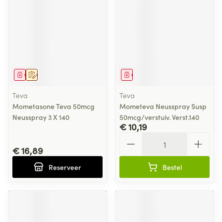
Geneesmiddel
Op voorschrift
Geneesmiddel
Teva
Teva
Mometasone Teva 50mcg
Mometeva Neusspray Susp
Neusspray 3 X 140
50mcg/verstuiv. Verst.140
€ 10,19
Aantal
€ 16,89
Reserveer
Bestel