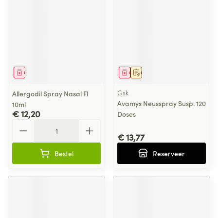
Geneesmiddel
Geneesmiddel
Op voorschrift
Gsk
Allergodil Spray Nasal Fl
Avamys Neusspray Susp. 120
10ml
€ 12,20
Doses
Aantal
€ 13,77
Bestel
Reserveer