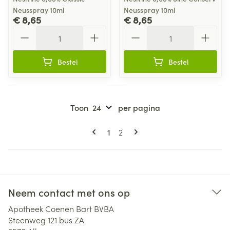
Neusspray 10ml
Neusspray 10ml
€ 8,65
€ 8,65
Aantal
Aantal
Bestel
Bestel
Toon
per pagina
Pagina's
U lees momenteel pagina
Pagina
1
2
Neem contact met ons op
Apotheek Coenen Bart BVBA
Steenweg 121 bus ZA