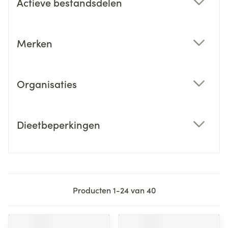
Actieve bestandsdelen
filter
Merken
filter
Organisaties
filter
Dieetbeperkingen
filter
Producten
1
-
24
van
40