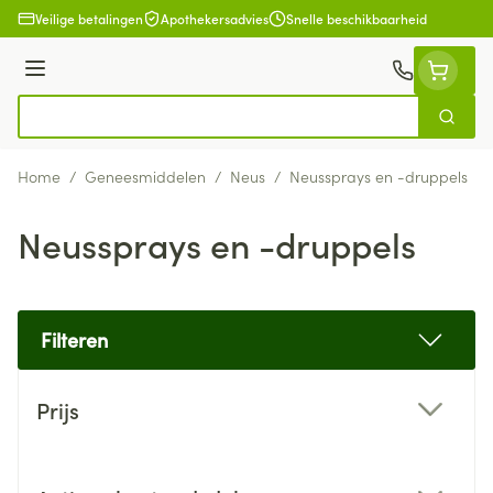
Ga naar de inhoud
Veilige betalingen
Apothekersadvies
Snelle beschikbaarheid
Menu
Zoek
Product, merk, categorie...
Home
/
Geneesmiddelen
/
Neus
/
Neussprays en -druppels
Neussprays en -druppels
Filteren
Doorgaan naar productlijst
Prijs
filter