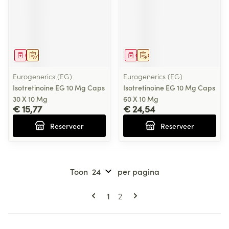
Geneesmiddel
Op voorschrift
Geneesmiddel
Op voorschrift
Eurogenerics (EG)
Eurogenerics (EG)
Isotretinoine EG 10 Mg Caps
Isotretinoine EG 10 Mg Caps
30 X 10 Mg
60 X 10 Mg
€ 15,77
€ 24,54
Reserveer
Reserveer
Toon
per pagina
Pagina's
U lees momenteel pagina
Pagina
1
2