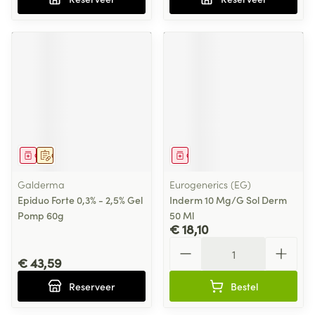
Geneesmiddel
Op voorschrift
Geneesmiddel
Galderma
Eurogenerics (EG)
Epiduo Forte 0,3% - 2,5% Gel
Inderm 10 Mg/G Sol Derm
Pomp 60g
50 Ml
€ 18,10
Aantal
€ 43,59
Reserveer
Bestel