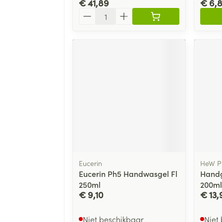
€ 41,89
€ 6,
Aantal
Eucerin
HeW P
Eucerin Ph5 Handwasgel Fl
Handg
250ml
200m
€ 9,10
€ 13,
Niet beschikbaar
Niet