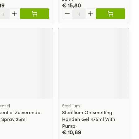
19
€ 15,80
l
Aantal
ntiel
Sterillium
sentiel Zuiverende
Sterillium Ontsmetting
n Spray 25ml
Handen Gel 475ml With
Pump
€ 10,69