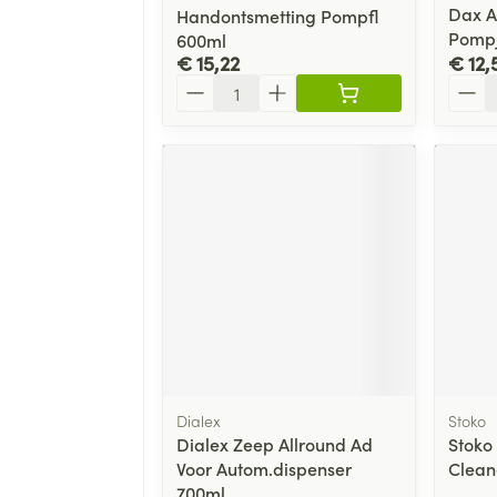
Dax A
Handontsmetting Pompfl
Pompj
600ml
€ 15,22
€ 12,
Aantal
Aanta
Dialex
Stoko
Dialex Zeep Allround Ad
Stoko 
Voor Autom.dispenser
Clean
700ml