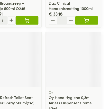
llroundzeep +
Dax Clinical
e 600ml O245
Handontsmetting 1000ml
51
€ 33,18
l
Aantal
Oy
Refresh Toilet Seat
Oy Hand Hygiene 0,3ml
er Spray 500ml(tsc)
Airless Dispenser Creme
30ml