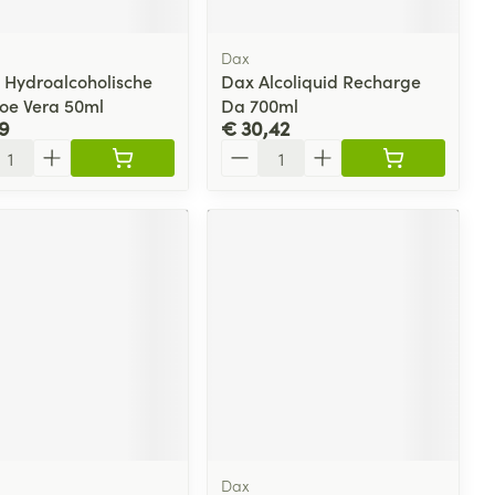
Dax
l Hydroalcoholische
Dax Alcoliquid Recharge
loe Vera 50ml
Da 700ml
9
€ 30,42
l
Aantal
Dax