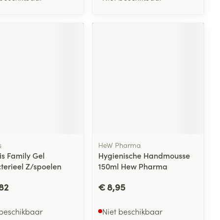
s
HeW Pharma
is Family Gel
Hygienische Handmousse
terieel Z/spoelen
150ml Hew Pharma
l
82
€ 8,95
 beschikbaar
Niet beschikbaar