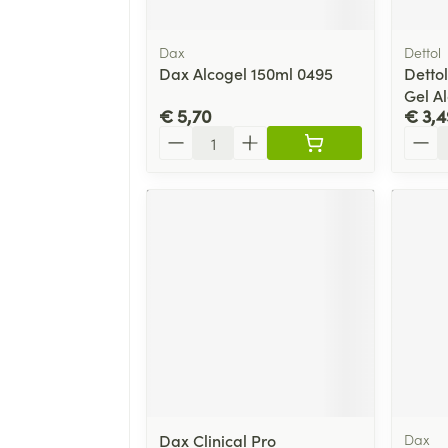
Dax
Dettol
Dax Alcogel 150ml 0495
Detto
Gel A
€ 5,70
€ 3,4
Aantal
Aanta
Dax Clinical Pro
Dax