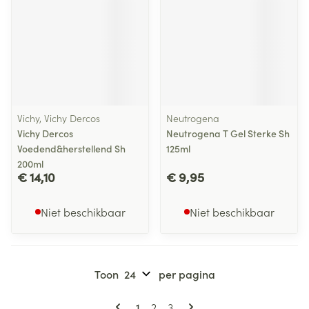
Vichy, Vichy Dercos
Neutrogena
Vichy Dercos
Neutrogena T Gel Sterke Sh
Voedend&herstellend Sh
125ml
200ml
€ 14,10
€ 9,95
Niet beschikbaar
Niet beschikbaar
Toon
per pagina
Pagina's
U lees momenteel pagina
Pagina
Pagina
1
2
3