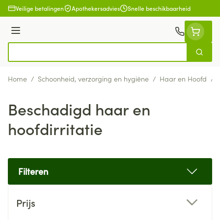
Ga naar de inhoud
Veilige betalingen
Apothekersadvies
Snelle beschikbaarheid
Menu
Zoek
Product, merk, categorie...
Home
/
Schoonheid, verzorging en hygiëne
/
Haar en Hoofd
/
Beschadigd haar en
hoofdirritatie
Filteren
Doorgaan naar productlijst
Prijs
filter