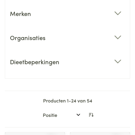
Merken
filter
Organisaties
filter
Dieetbeperkingen
filter
Producten
1
-
24
van
54
Sorteer op: