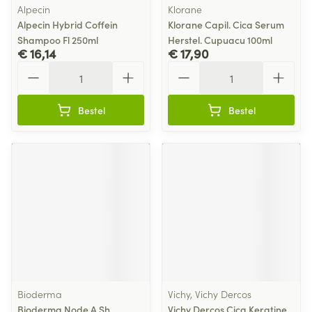
Alpecin
Klorane
Alpecin Hybrid Coffein
Klorane Capil. Cica Serum
Shampoo Fl 250ml
Herstel. Cupuacu 100ml
€ 16,14
€ 17,90
Aantal
Aantal
Bestel
Bestel
Bioderma
Vichy, Vichy Dercos
Bioderma Node A Sh
Vichy Dercos Cica Keratine