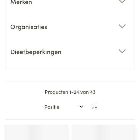
Merken
filter
Organisaties
filter
Dieetbeperkingen
filter
Producten
1
-
24
van
43
Sorteer op: