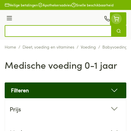
Ga naar de inhoud
Veilige betalingen
Apothekersadvies
Snelle beschikbaarheid
Menu
Zoek
Product, merk, categorie...
Home
/
Dieet, voeding en vitamines
/
Voeding
/
Babyvoeding
Medische voeding 0-1 jaar
Filteren
Doorgaan naar productlijst
Prijs
filter