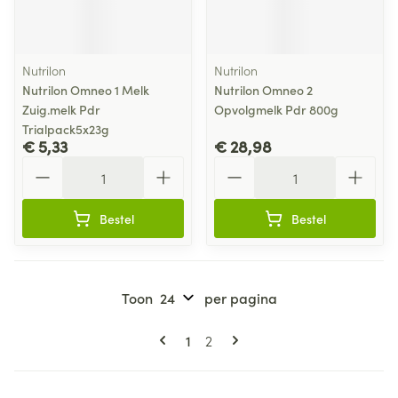
Nutrilon
Nutrilon
Nutrilon Omneo 1 Melk
Nutrilon Omneo 2
Zuig.melk Pdr
Opvolgmelk Pdr 800g
Trialpack5x23g
€ 5,33
€ 28,98
Aantal
Aantal
Bestel
Bestel
Toon
per pagina
Pagina's
U lees momenteel pagina
Pagina
1
2