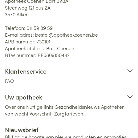
Apotheek Coenen Bart BVBA
Steenweg 121 bus ZA
3570
Alken
Telefoon:
011 59 89 59
E-mailadres:
bestel@
apotheekcoenen.be
APB nummer:
730101
Apotheek titularis:
Bart Coenen
BTW nummer:
BE0809150442
Klantenservice
FAQ
Uw apotheek
Over ons
Nuttige links
Gezondheidsnieuws
Apotheker
van wacht
Voorschrift
Zorgtarieven
Nieuwsbrief
Blijf op de hoogte van nieuwe producten en promoties