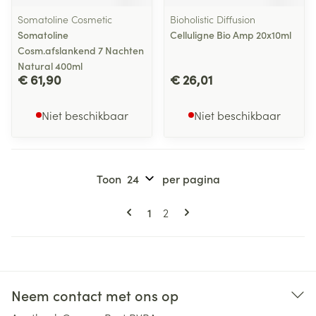
Somatoline Cosmetic
Bioholistic Diffusion
Somatoline
Celluligne Bio Amp 20x10ml
Cosm.afslankend 7 Nachten
Natural 400ml
€ 61,90
€ 26,01
Niet beschikbaar
Niet beschikbaar
Toon
per pagina
Pagina's
U lees momenteel pagina
Pagina
1
2
Neem contact met ons op