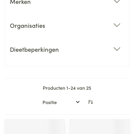
Merken
filter
Organisaties
filter
Dieetbeperkingen
filter
Producten
1
-
24
van
25
Sorteer op: