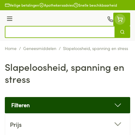
Ga naar de inhoud
Veilige betalingen
Apothekersadvies
Snelle beschikbaarheid
Menu
Zoek
Product, merk, categorie...
Home
/
Geneesmiddelen
/
Slapeloosheid, spanning en stress
Slapeloosheid, spanning en
stress
Filteren
Doorgaan naar productlijst
Prijs
filter