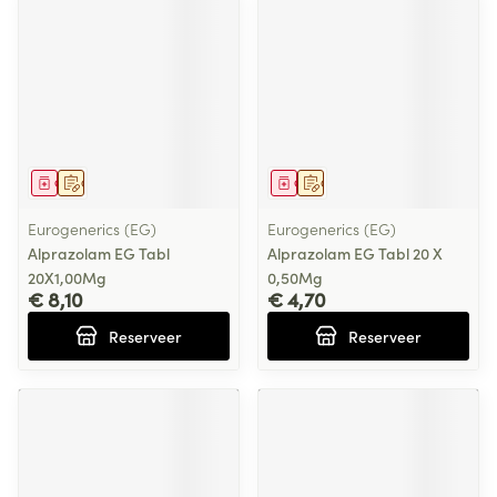
Geneesmiddel
Op voorschrift
Geneesmiddel
Op voorschrift
Eurogenerics (EG)
Eurogenerics (EG)
Alprazolam EG Tabl
Alprazolam EG Tabl 20 X
20X1,00Mg
0,50Mg
€ 8,10
€ 4,70
Reserveer
Reserveer