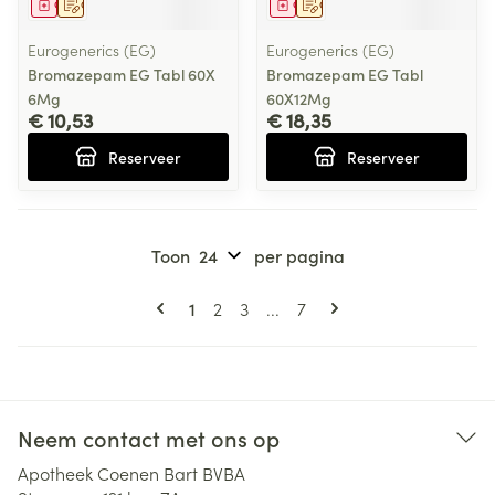
Geneesmiddel
Op voorschrift
Geneesmiddel
Op voorschrift
Eurogenerics (EG)
Eurogenerics (EG)
Bromazepam EG Tabl 60X
Bromazepam EG Tabl
6Mg
60X12Mg
€ 10,53
€ 18,35
Reserveer
Reserveer
Toon
per pagina
Pagina's
U lees momenteel pagina
Pagina
Pagina
Pagina
1
2
3
...
7
Neem contact met ons op
Apotheek Coenen Bart BVBA