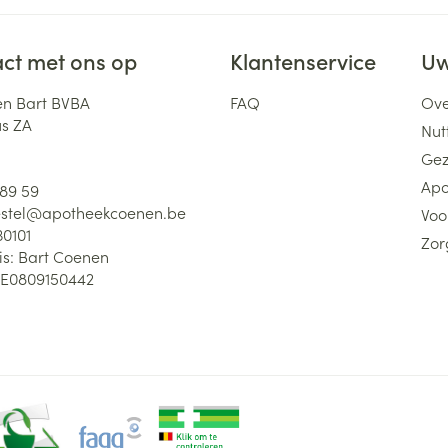
ct met ons op
Klantenservice
Uw
n Bart BVBA
FAQ
Ove
us ZA
Nutt
Gez
Apo
 89 59
stel@
apotheekcoenen.be
Voo
30101
Zor
is:
Bart Coenen
E0809150442