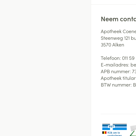
Neem conta
Apotheek Coene
Steenweg 121 b
3570
Alken
Telefoon:
011 59
E-mailadres:
be
APB nummer:
7
Apotheek titular
BTW nummer:
B