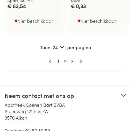
Apart 100 P/s
17429
€ 63,54
€ 0,33
Niet beschikbaar
Niet beschikbaar
Toon
per pagina
Pagina's
U lees momenteel pagina
Pagina
Pagina
1
2
3
Neem contact met ons op
Apotheek Coenen Bart BVBA
Steenweg 121 bus ZA
3570
Alken
Telefoon:
011 59 89 59