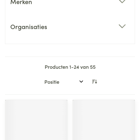
Merken
filter
Organisaties
filter
Producten
1
-
24
van
55
Sorteer op: