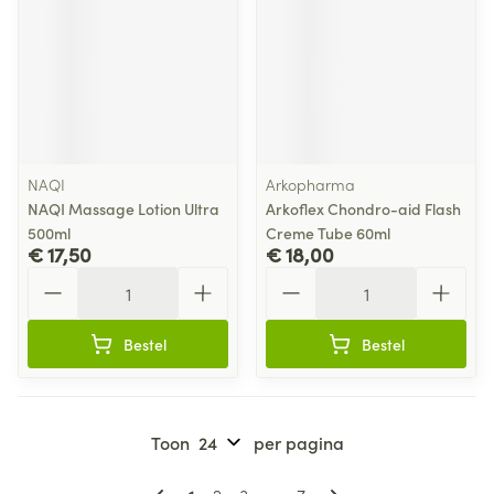
NAQI
Arkopharma
NAQI Massage Lotion Ultra
Arkoflex Chondro-aid Flash
500ml
Creme Tube 60ml
€ 17,50
€ 18,00
Aantal
Aantal
Bestel
Bestel
Toon
per pagina
Pagina's
U lees momenteel pagina