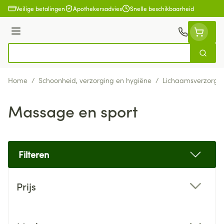
Ga naar de inhoud
Veilige betalingen
Apothekersadvies
Snelle beschikbaarheid
Menu
Zoek
Product, merk, categorie...
Home
/
Schoonheid, verzorging en hygiëne
/
Lichaamsverzorgi
Massage en sport
Filteren
Doorgaan naar productlijst
Prijs
filter