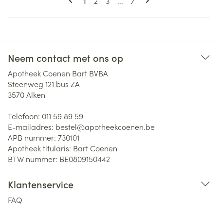
Pagina
Pagina
Pagina
1
2
3
...
7
Neem contact met ons op
Apotheek Coenen Bart BVBA
Steenweg 121 bus ZA
3570
Alken
Telefoon:
011 59 89 59
E-mailadres:
bestel@
apotheekcoenen.be
APB nummer:
730101
Apotheek titularis:
Bart Coenen
BTW nummer:
BE0809150442
Klantenservice
FAQ