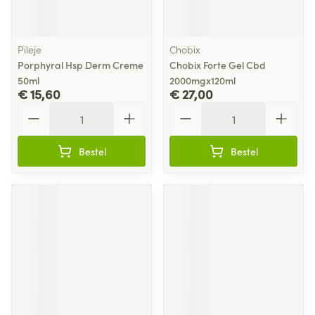
Pileje
Chobix
Porphyral Hsp Derm Creme
Chobix Forte Gel Cbd
50ml
2000mgx120ml
€ 15,60
€ 27,00
Aantal
Aantal
Bestel
Bestel