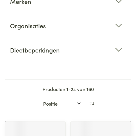
Merken
filter
Organisaties
filter
Dieetbeperkingen
filter
Producten
1
-
24
van
160
Sorteer op: