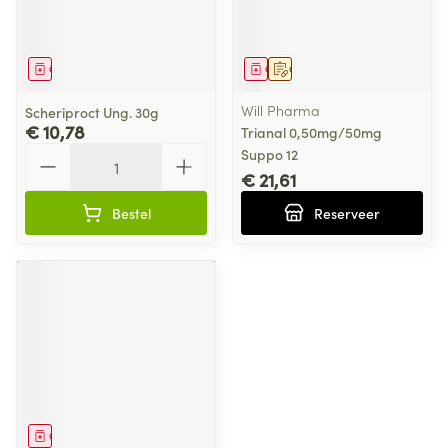
Geneesmiddel
Geneesmiddel
Op voorschrift
Will Pharma
Scheriproct Ung. 30g
€ 10,78
Trianal 0,50mg/50mg
Aantal
Suppo 12
€ 21,61
Bestel
Reserveer
Geneesmiddel