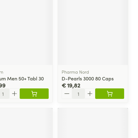
um
Pharma Nord
um Men 50+ Tabl 30
D-Pearls 3000 80 Caps
99
€ 19,82
l
Aantal