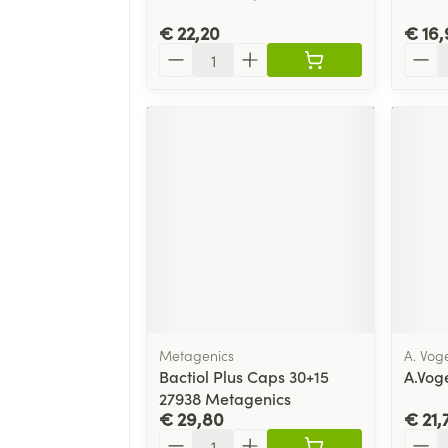
€ 22,20
€ 16,
Aantal
Aanta
Metagenics
A. Vog
Bactiol Plus Caps 30+15
A.Vog
27938 Metagenics
€ 29,80
€ 21,
Aantal
Aanta