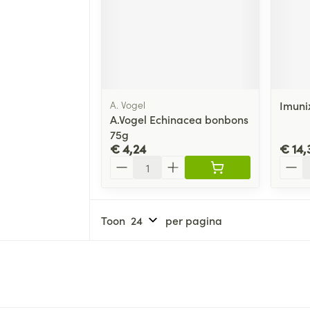
A. Vogel
Imuni
A.Vogel Echinacea bonbons
75g
€ 4,24
€ 14,
Aantal
Aanta
Toon
per pagina