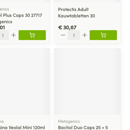
enics
Protectis Adult
l Plus Caps 30 27717
Kauwtabletten 30
enics
01
€ 30,67
l
Aantal
na
Metagenics
ina Veolal Mini 120ml
Bactiol Duo Caps 25 + 5