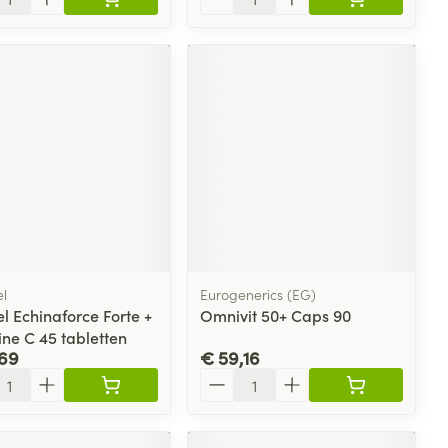
el
Eurogenerics (EG)
l Echinaforce Forte +
Omnivit 50+ Caps 90
ine C 45 tabletten
,69
€ 59,16
l
Aantal