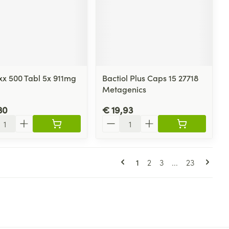
xx 500 Tabl 5x 911mg
Bactiol Plus Caps 15 27718
Metagenics
30
€ 19,93
l
Aantal
Pagina's
U lees momenteel pagin
Pagina
Pagina
Pagina
1
2
3
...
23