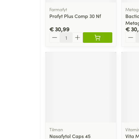
Farmafyt
Metag
Profyt Plus Comp 30 Nf
Bactio
Metag
€ 30,99
€ 30,
Aantal
Aanta
Tilman
Vitami
Nasafytol Caps 45
Vita M