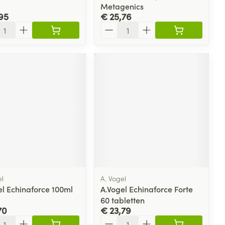
Metagenics
95
€ 25,76
l
Aantal
el
A. Vogel
el Echinaforce 100ml
A.Vogel Echinaforce Forte
60 tabletten
70
€ 23,79
l
Aantal