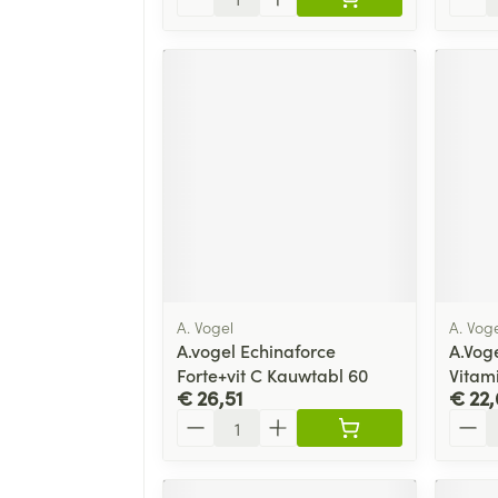
A. Vogel
A. Vog
A.vogel Echinaforce
A.Voge
Forte+vit C Kauwtabl 60
Vitam
€ 26,51
€ 22
Aantal
Aanta