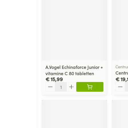
A.Vogel Echinaforce Junior +
Centr
Centr
vitamine C 80 tabletten
€ 15,99
€ 19,
Aantal
Aanta