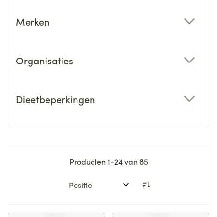
Merken
filter
Organisaties
filter
Dieetbeperkingen
filter
Producten
1
-
24
van
85
Sorteer op: