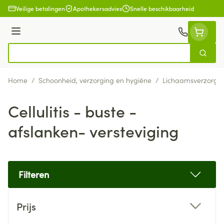
Ga naar de inhoud
Veilige betalingen
Apothekersadvies
Snelle beschikbaarheid
Menu
Zoek
Product, merk, categorie...
Home
/
Schoonheid, verzorging en hygiëne
/
Lichaamsverzorgi
Cellulitis - buste -
afslanken- versteviging
Filteren
Doorgaan naar productlijst
Prijs
filter