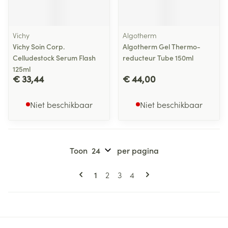
Vichy
Algotherm
Vichy Soin Corp.
Algotherm Gel Thermo-
Celludestock Serum Flash
reducteur Tube 150ml
125ml
€ 33,44
€ 44,00
Niet beschikbaar
Niet beschikbaar
Toon
per pagina
Pagina's
U lees momenteel pagina
Pagina
Pagina
Pagina
1
2
3
4