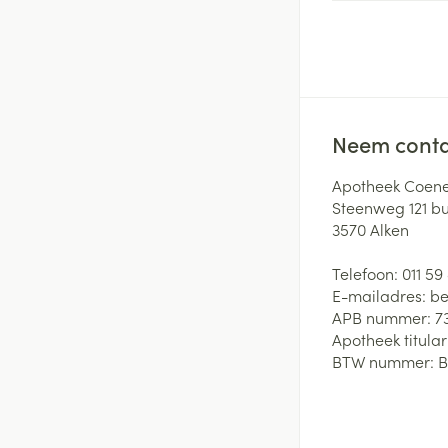
Neem conta
Apotheek Coene
Steenweg 121 b
3570
Alken
Telefoon:
011 59
E-mailadres:
be
APB nummer:
7
Apotheek titular
BTW nummer:
B