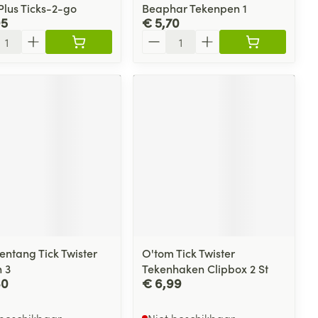
Plus Ticks-2-go
Beaphar Tekenpen 1
95
€ 5,70
l
Aantal
entang Tick Twister
O'tom Tick Twister
 3
Tekenhaken Clipbox 2 St
80
€ 6,99
 beschikbaar
Niet beschikbaar