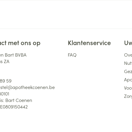
ct met ons op
Klantenservice
Uw
n Bart BVBA
FAQ
Ove
us ZA
Nutt
Gez
Apo
 89 59
stel@
apotheekcoenen.be
Voo
30101
Zor
is:
Bart Coenen
E0809150442