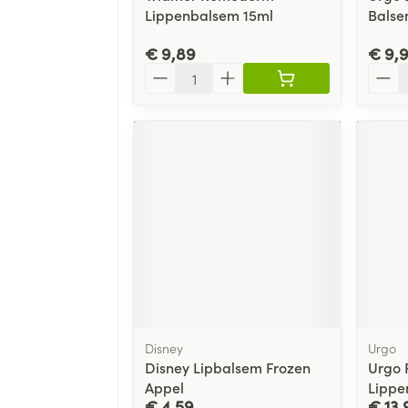
Lippenbalsem 15ml
Balse
€ 9,89
€ 9,
Aantal
Aanta
Disney
Urgo
Disney Lipbalsem Frozen
Urgo 
Appel
Lippe
€ 4,59
€ 13,