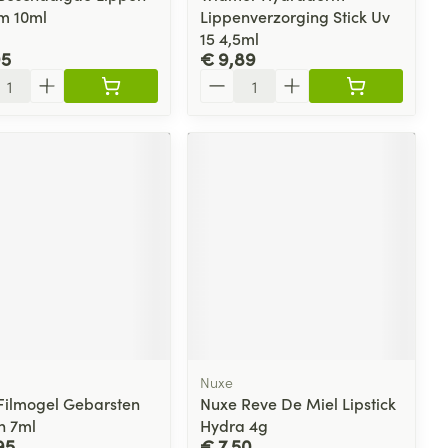
m 10ml
Lippenverzorging Stick Uv
15 4,5ml
95
€ 9,89
l
Aantal
Nuxe
Filmogel Gebarsten
Nuxe Reve De Miel Lipstick
n 7ml
Hydra 4g
95
€ 7,50