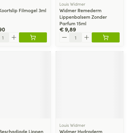
Louis Widmer
Koortslip Filmogel 3ml
Widmer Remederm
Lippenbalsem Zonder
Parfum 15ml
90
€ 9,89
l
Aantal
Louis Widmer
Beschadigde Lippen
Widmer Hydraderm