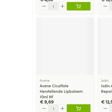
Aantal
Aanta
Avene
Isdin
Avene Cicalfate
Isdin
Herstellende Lipbalsem
Repai
10ml Nf
€ 9,69
€ 12,
Aantal
Aanta