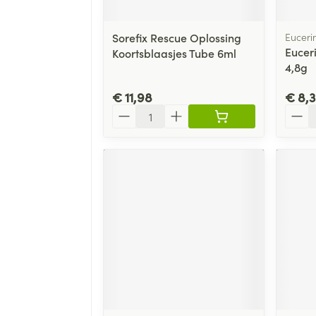
Sorefix Rescue Oplossing
Euceri
Euceri
Koortsblaasjes Tube 6ml
4,8g
€ 11,98
€ 8,
Aantal
Aanta