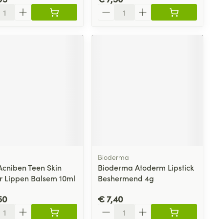
l
Aantal
Bioderma
 Acniben Teen Skin
Bioderma Atoderm Lipstick
r Lippen Balsem 10ml
Beshermend 4g
50
€ 7,40
l
Aantal