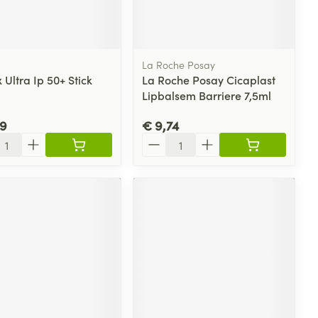
 penselen en
lende middelen
Toon meer
Arm
Diverse geneesmiddelen
er
svoorwerpen
m
Elleboog
 - oogpotlood
Zelfbruiner
er
Enkel en voet
La Roche Posay
en - decubitis
x Ultra Ip 50+ Stick
La Roche Posay Cicaplast
Haar
Toon meer
Lipbalsem Barriere 7,5ml
er
aduw
Scheren
er
99
€ 9,74
l
Aantal
CBD