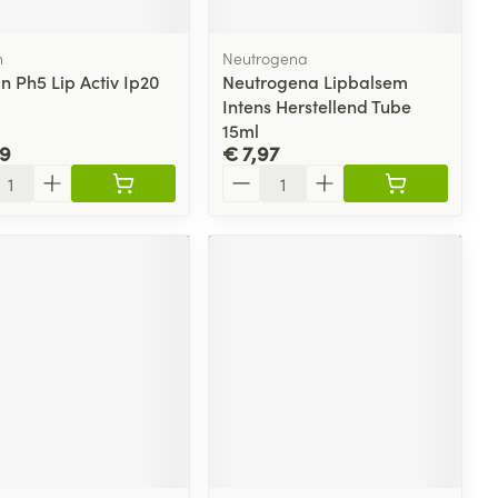
n
Neutrogena
n Ph5 Lip Activ Ip20
Neutrogena Lipbalsem
Intens Herstellend Tube
15ml
39
€ 7,97
l
Aantal