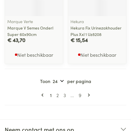
Marque Verte
Hekura
Marque V Semes Onderl
Hekura Fix Urinezakhouder
Super 60x90cm
Plus Xxl 1 Uz8208
€ 43,70
€ 15,54
Niet beschikbaar
Niet beschikbaar
Toon
per pagina
Pagina's
U lees momenteel pagina
Pagina
Pagina
Pagina
1
2
3
...
9
Neem contact met ons op