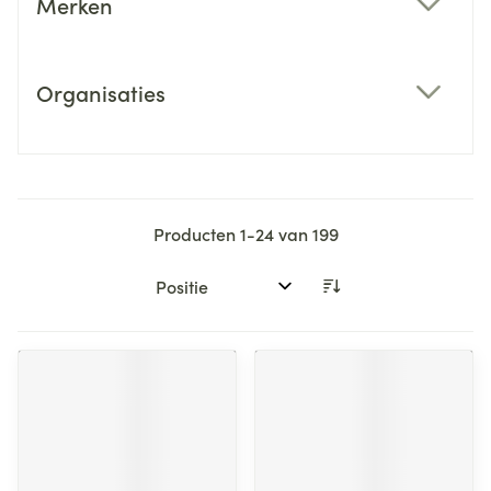
Merken
filter
Organisaties
filter
Producten
1
-
24
van
199
Sorteer op: