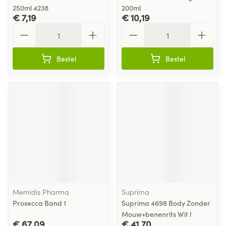
250ml 4238
200ml
€ 7,19
€ 10,19
Aantal
Aantal
Bestel
Bestel
Memidis Pharma
Suprima
Prosecca Band 1
Suprima 4698 Body Zonder
Mouw+benenrits Wit l
€ 67,09
€ 41,70