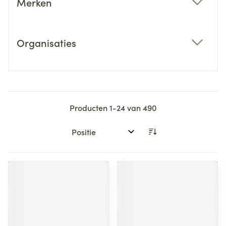
Merken
filter
Organisaties
filter
Producten
1
-
24
van
490
Sorteer op: