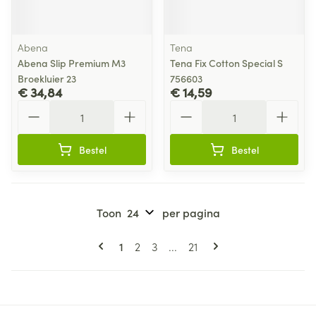
Abena
Tena
Abena Slip Premium M3
Tena Fix Cotton Special S
Broekluier 23
756603
€ 34,84
€ 14,59
Aantal
Aantal
Bestel
Bestel
Toon
per pagina
Pagina's
U lees momenteel pagina
Pagina
Pagina
Pagina
1
2
3
...
21