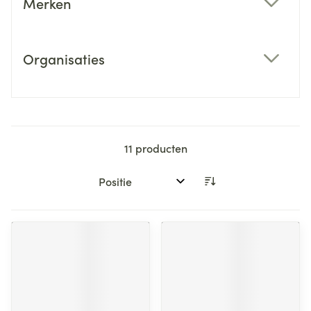
Merken
filter
Organisaties
filter
11
producten
Sorteer op: