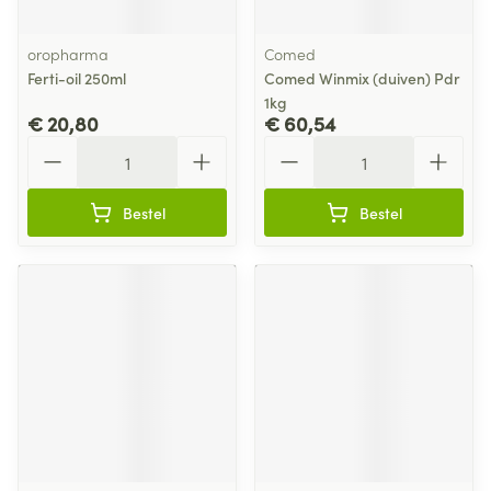
oropharma
Comed
Ferti-oil 250ml
Comed Winmix (duiven) Pdr
1kg
€ 20,80
€ 60,54
Aantal
Aantal
Bestel
Bestel