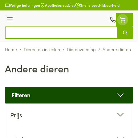
Ga naar de inhoud
Veilige betalingen
Apothekersadvies
Snelle beschikbaarheid
Menu
Zoek
Product, merk, categorie...
Home
/
Dieren en insecten
/
Dierenvoeding
/
Andere dieren
Andere dieren
Filteren
Doorgaan naar productlijst
Prijs
filter