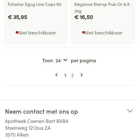
Fytostar Egcg Line Caps 60
Elegance Sterop Pulv Or 6 X
30g
€ 35,95
€ 16,50
Niet beschikbaar
Niet beschikbaar
Toon
per pagina
Pagina's
U lees momenteel pagina
Pagina
1
2
Neem contact met ons op
Apotheek Coenen Bart BVBA
Steenweg 121 bus ZA
3570
Alken