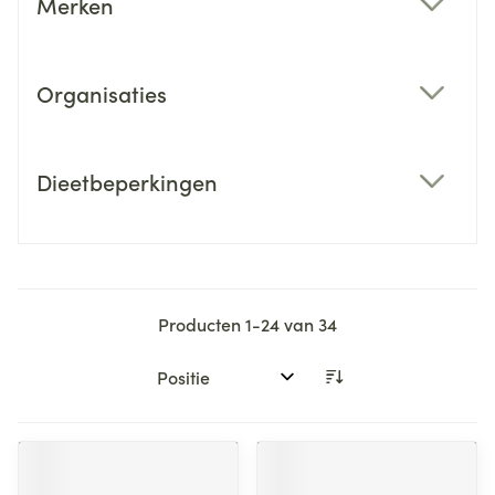
Merken
filter
Organisaties
filter
Dieetbeperkingen
filter
Producten
1
-
24
van
34
Sorteer op: