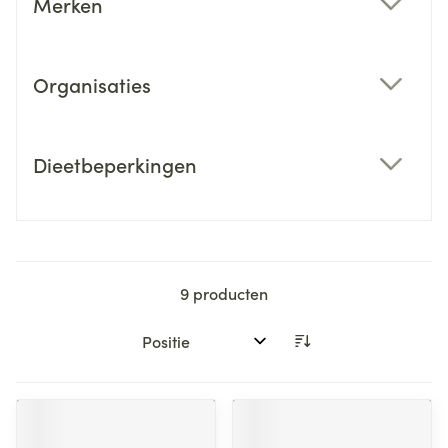
Merken
filter
Organisaties
filter
Dieetbeperkingen
filter
9
producten
Sorteer op: