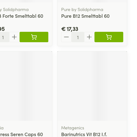
y Solidpharma
Pure by Solidpharma
B Forte Smelttabl 60
Pure B12 Smelttabl 60
95
€ 17,33
l
Aantal
ia
Metagenics
tress Seren Caps 60
Barinutrics Vit B12 I.f.