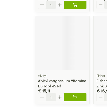
Aantal
Aanta
Alvityl
Fisher
Alvityl Magnesium Vitamine
Fishe
B6 Tabl 45 Nf
Zink 
€ 15,11
€ 16,
Aantal
Aanta