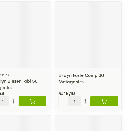
enics
B-dyn Forte Comp 30
yn Blister Tabl 56
Metagenics
enics
63
€ 16,10
l
Aantal