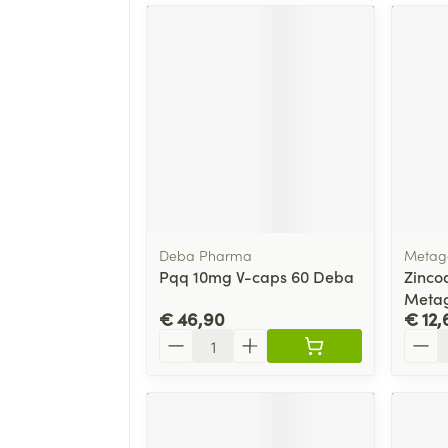
Deba Pharma
Metag
Pqq 10mg V-caps 60 Deba
Zincod
Metag
€ 46,90
€ 12,
Aantal
Aanta