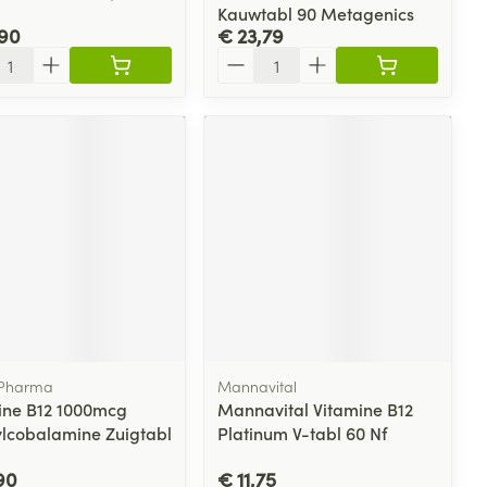
Kauwtabl 90 Metagenics
,90
€ 23,79
l
Aantal
Pharma
Mannavital
ine B12 1000mcg
Mannavital Vitamine B12
lcobalamine Zuigtabl
Platinum V-tabl 60 Nf
90
€ 11,75