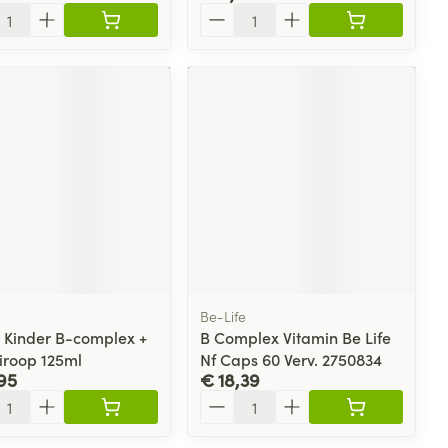
l
Aantal
Be-Life
r Kinder B-complex +
B Complex Vitamin Be Life
Siroop 125ml
Nf Caps 60 Verv. 2750834
95
€ 18,39
l
Aantal