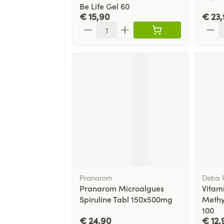
Be Life Gel 60
€ 15,90
€ 23
Aantal
Aanta
Pranarom
Deba 
Pranarom Microalgues
Vitam
Spiruline Tabl 150x500mg
Methy
100
€ 24,90
€ 12,