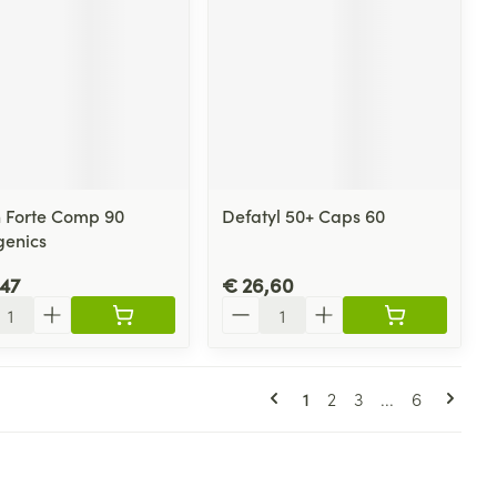
 Forte Comp 90
Defatyl 50+ Caps 60
enics
47
€ 26,60
l
Aantal
Pagina's
U lees momenteel pagi
Pagina
Pagina
Pagina
1
2
3
...
6