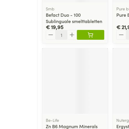
Smb
Pure b
Befact Duo - 100
Pure 
Sublinguale smelttabletten
€ 19,95
€ 21,
Aantal
Aanta
Be-Life
Nuterg
Zn B6 Magnum Minerals
Ergys