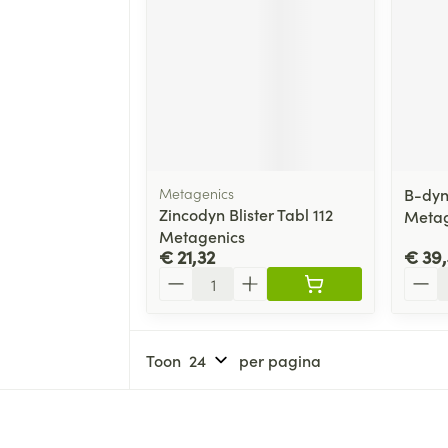
Metagenics
B-dyn
Zincodyn Blister Tabl 112
Metag
Metagenics
€ 21,32
€ 39,
Aantal
Aanta
Toon
per pagina