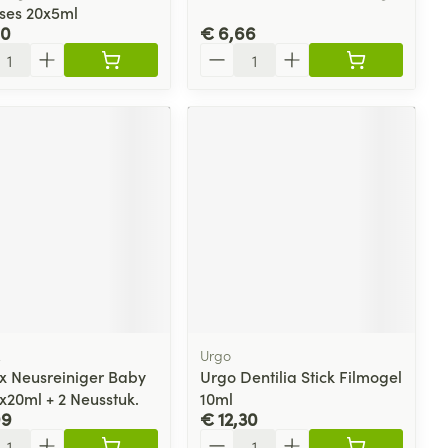
ses 20x5ml
50
€ 6,66
l
Aantal
x
Urgo
x Neusreiniger Baby
Urgo Dentilia Stick Filmogel
x20ml + 2 Neusstuk.
10ml
99
€ 12,30
l
Aantal