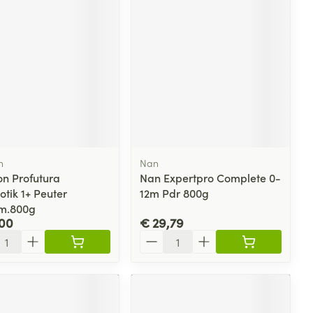
n
Nan
on Profutura
Nan Expertpro Complete 0-
tik 1+ Peuter
12m Pdr 800g
m.800g
,00
€ 29,79
l
Aantal