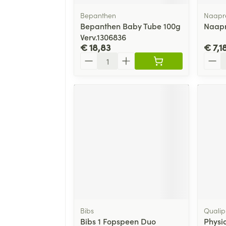
Bepanthen
Naapr
Bepanthen Baby Tube 100g
Naapr
Verv.1306836
€ 18,83
€ 7,1
Aantal
Aanta
Bibs
Qualip
Bibs 1 Fopspeen Duo
Physi