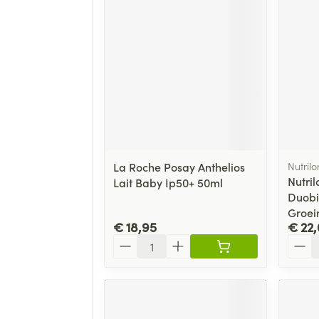
La Roche Posay Anthelios
Nutrilo
Nutril
Lait Baby Ip50+ 50ml
Duobio
Groei
€ 18,95
€ 22
Aantal
Aanta