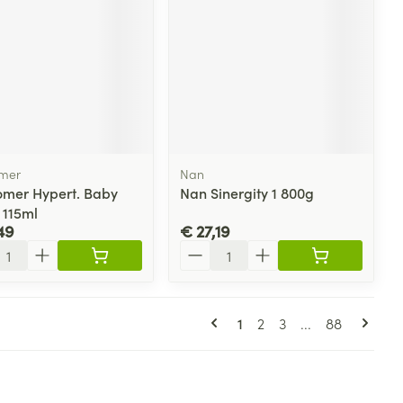
omer
Nan
omer Hypert. Baby
Nan Sinergity 1 800g
 115ml
49
€ 27,19
l
Aantal
Pagina's
U lees momenteel pagin
Pagina
Pagina
Pagina
1
2
3
...
88