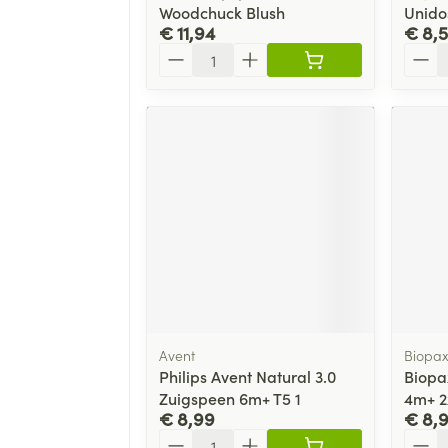
Woodchuck Blush
Unido
€ 11,94
€ 8,
Aantal
Aanta
Avent
Biopa
Philips Avent Natural 3.0
Biopa
Zuigspeen 6m+ T5 1
4m+ 2
€ 8,99
€ 8,
Aantal
Aanta