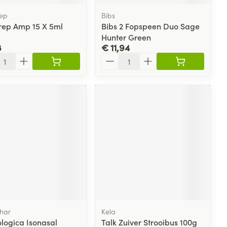
ep
Bibs
ep Amp 15 X 5ml
Bibs 2 Fopspeen Duo Sage
Hunter Green
8
€ 11,94
l
Aantal
har
Kela
ologica Isonasal
Talk Zuiver Strooibus 100g