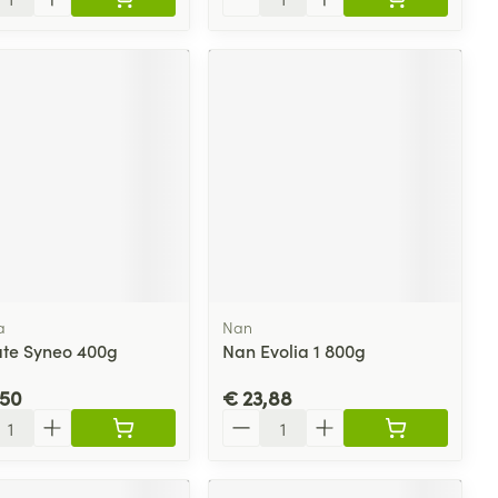
a
Nan
te Syneo 400g
Nan Evolia 1 800g
,50
€ 23,88
l
Aantal