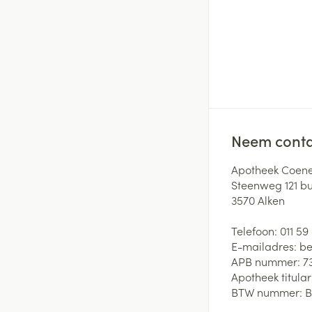
Neem conta
Apotheek Coene
Steenweg 121 b
3570
Alken
Telefoon:
011 59
E-mailadres:
be
APB nummer:
7
Apotheek titular
BTW nummer:
B