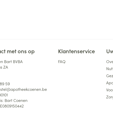
ct met ons op
Klantenservice
Uw
n Bart BVBA
FAQ
Ove
us ZA
Nutt
Gez
Apo
 89 59
stel@
apotheekcoenen.be
Voo
30101
Zor
is:
Bart Coenen
E0809150442