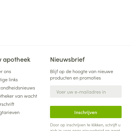
 apotheek
Nieuwsbrief
r ons
Blijf op de hoogte van nieuwe
producten en promoties
ige links
ondheidsnieuws
E-mail adres
theker van wacht
rschrift
gtarieven
Inschrijven
Door op inschrijven te klikken, schrijft u
zich in voor onze nieuwsbrief en gaat